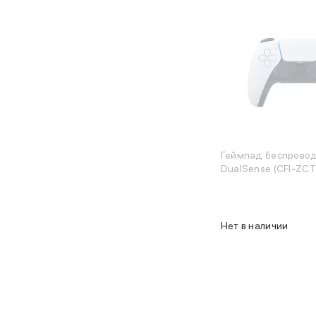
Защитные стекла для iPhone
Держатели для смартфонов
Беспроводные зарядные устройства
Сетевые зарядные устройства
Внешние аккумуляторы
Кабели Lightning
USB-C кабели
3D Стикеры
Ремешки для смартфонов
Кардхолдеры MagSafe
Геймпад беспрово
iPad
DualSense (CFI-ZCT
iPad Pro
iPad Pro 13″
iPad Pro 11″
iPad Air
Нет в наличии
iPad Air 13″
iPad Air 11″
iPad Air 10.9″
iPad
iPad 11″
iPad mini