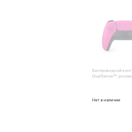
Объем памяти iPad
iPad 2048 Gb
iPad 1024 Gb
iPad 512 Gb
iPad 256 Gb
iPad 128 Gb
Аксессуары для iPad
Чехлы для iPad
Защитные стекла для iPad
Беспроводные зарядные устройства
Сетевые зарядные устройства
Беспроводной конт
DualSense™, розов
Кабели
Внешние аккумуляторы
Клавиатуры для iPad
Стилусы
Нет в наличии
3D Стикеры
Баннер ПВЗ
Баннер гарантия
Баннер доставка
Mac