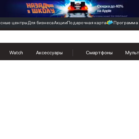
сные центры
Для бизнеса
Акции
Подарочная карта
Программа 
Watch
Аксессуары
Смартфоны
Муль