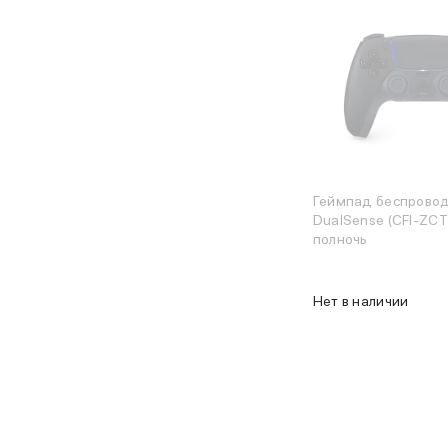
iPhone 16 Plus
iPhone 16
iPhone 16e
iPhone 15
iPhone 15 Pro Max
iPhone 15 Pro
iPhone 15 Plus
iPhone 15
iPhone 14
Геймпад беспрово
iPhone 14 Plus
DualSense (CFI-ZCT
iPhone 14
полночь
Объем памяти
iPhone 2048 Gb
iPhone 1024 Gb
Нет в наличии
iPhone 512 Gb
iPhone 256 Gb
iPhone 128 Gb
Аксессуары для iPhone
AirPods
Чехлы для iPhone