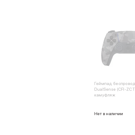
Карты памяти и флэш-накопители
3D Стикеры
Баннер ПВЗ
Баннер гарантия
Баннер доставка
AirPods
AirPods Pro 3
AirPods 4
AirPods Max
AirPods Max 2
EarPods
Аксессуары для AirPods
Наклейки
Геймпад беспрово
Кабели
DualSense (CFI-ZCT
Чехлы для AirPods4/4 ANC
камуфляж
Чехлы для AirPods Pro
Чехлы для AirPods Pro 2
Чехлы для AirPods Pro 3
Нет в наличии
Беспроводные зарядные устройства
Баннер пвз
Баннер сплит