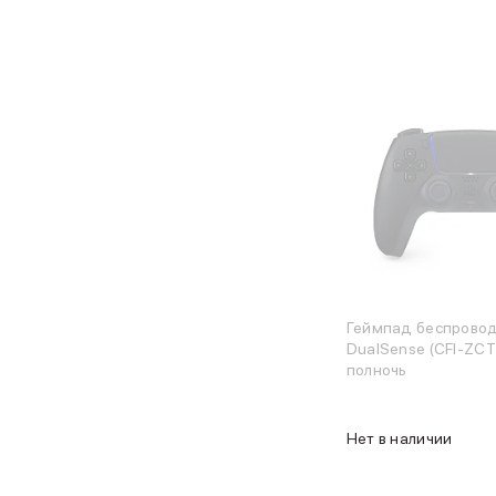
Баннер гарантия
Баннер доставка
Watch
Apple Watch Series 11
Apple Watch Ultra 3
Apple Watch Ultra 2 (2024)
Apple Watch SE 3
Apple Watch SE (2024)
Аксессуары для Watch
Защитные стекла для Watch
Ремешки для Watch
Кабели Lightning
Зарядные устройства с MagSafe
Геймпад беспрово
Баннер ПВЗ
DualSense (CFI-ZCT
Баннер гарантия
полночь
Баннер доставка
Аксессуары
Периферия
Нет в наличии
Накопители
Стилусы