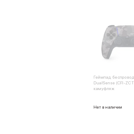
MacBook Pro
MacBook Pro M5 Max
MacBook Pro M5 Pro
MacBook Pro M5
MacBook Pro M4 Max
MacBook Neo
MacBook Air
MacBook Air M5
MacBook Air M4
MacBook Air M3
iMac
Mac mini
Геймпад беспрово
Аксессуары для Mac
DualSense (CFI-ZCT
Чехлы для MacBook
камуфляж
Сумки и рюкзаки
Мыши
Нет в наличии
Клавиатуры
Кабели
Внешние накопители
Мультипортовые адаптеры