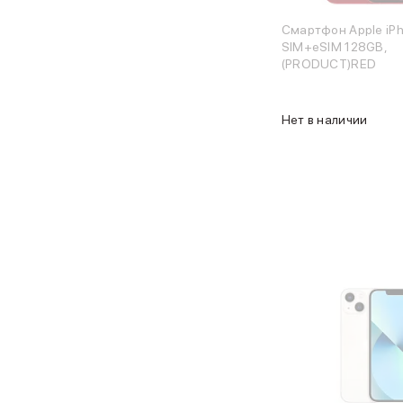
Баннер гарантия
Смартфон Apple iPh
Баннер доставка
SIM+eSIM 128GB,
Watch
(PRODUCT)RED
Apple Watch Series 11
Apple Watch Ultra 3
Apple Watch Ultra 2 (2024)
Нет в наличии
Apple Watch SE 3
Apple Watch SE (2024)
Аксессуары для Watch
Защитные стекла для Watch
Ремешки для Watch
Кабели Lightning
Зарядные устройства с MagSafe
Баннер ПВЗ
Баннер гарантия
Баннер доставка
Аксессуары
Периферия
Накопители
Стилусы