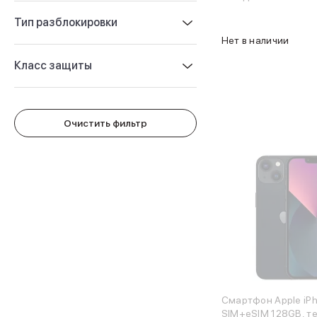
Защитные стекла для iPhone
Держатели для смартфонов
Тип разблокировки
Беспроводные зарядные устройства
Нет в наличии
Сетевые зарядные устройства
Класс защиты
Внешние аккумуляторы
Кабели Lightning
USB-C кабели
3D Стикеры
Очистить фильтр
Ремешки для смартфонов
Кардхолдеры MagSafe
iPad
iPad Pro
iPad Pro 13″
iPad Pro 11″
iPad Air
iPad Air 13″
iPad Air 11″
iPad Air 10.9″
iPad
iPad 11″
Смартфон Apple iPh
SIM+eSIM 128GB, т
iPad mini