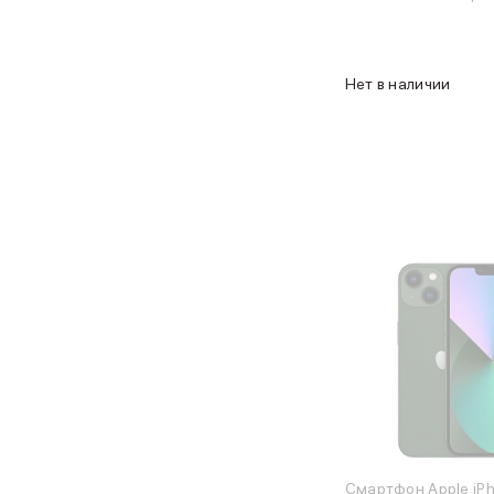
Объем памяти iPad
iPad 2048 Gb
iPad 1024 Gb
Нет в наличии
iPad 512 Gb
iPad 256 Gb
iPad 128 Gb
Аксессуары для iPad
Чехлы для iPad
Защитные стекла для iPad
Беспроводные зарядные устройства
Сетевые зарядные устройства
Кабели
Внешние аккумуляторы
Клавиатуры для iPad
Стилусы
3D Стикеры
Баннер ПВЗ
Баннер гарантия
Баннер доставка
Mac
Смартфон Apple iPh