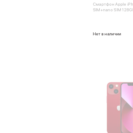
Карты памяти и флэш-накопители
Смартфон Apple iPh
3D Стикеры
SIM+nano SIM 128G
Баннер ПВЗ
Баннер гарантия
Баннер доставка
AirPods
Нет в наличии
AirPods Pro 3
AirPods 4
AirPods Max
AirPods Max 2
EarPods
Аксессуары для AirPods
Наклейки
Кабели
Чехлы для AirPods4/4 ANC
Чехлы для AirPods Pro
Чехлы для AirPods Pro 2
Чехлы для AirPods Pro 3
Беспроводные зарядные устройства
Баннер пвз
Баннер сплит