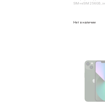
MacBook Pro
SIM+eSIM 256GB, з
MacBook Pro M5 Max
MacBook Pro M5 Pro
MacBook Pro M5
Нет в наличии
MacBook Pro M4 Max
MacBook Neo
MacBook Air
MacBook Air M5
MacBook Air M4
MacBook Air M3
iMac
Mac mini
Аксессуары для Mac
Чехлы для MacBook
Сумки и рюкзаки
Мыши
Клавиатуры
Кабели
Внешние накопители
Мультипортовые адаптеры