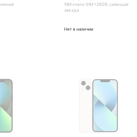
еленый
SIM+nano SIM 128GB, сияющая
звезда
Нет в наличии