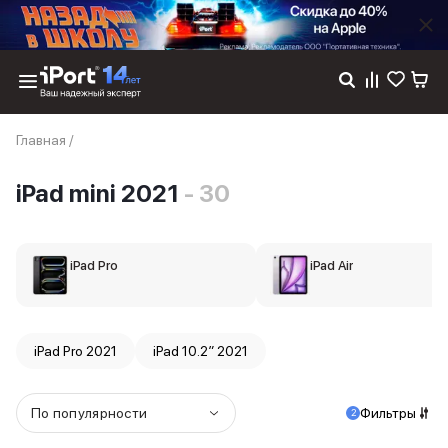
Каталог
Главная
/
Dyson
Фены
iPad mini 2021
- 30
Выпрямители
Стайлеры
Пылесосы
Баннер пвз
iPad Pro
iPad Air
сплит
Баннер гарантия
Баннер доставка
iPhone 17
iPad Pro 2021
iPad 10.2″ 2021
iPhone 17
iPhone 17e
iPhone 17 Pro
По популярности
Фильтры
2
iPhone 17 Pro Max