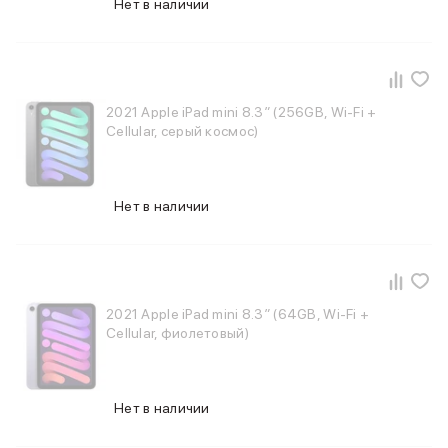
Нет в наличии
Держатели для смартфонов
Баннер ПВЗ
Смартфоны
Смартфоны Huawei
Складные смартфоны
2021 Apple iPad mini 8.3″ (256GB, Wi-Fi +
Смартфоны Samsung
Cellular, серый космос)
Аксессуары для смартфонов
USB-C кабели
Внешние аккумуляторы
Нет в наличии
Автомобильные зарядные устройства
Сетевые зарядные устройства
3D Стикеры
бренды
Huawei
2021 Apple iPad mini 8.3″ (64GB, Wi-Fi +
Samsung
Cellular, фиолетовый)
Google
Баннер ПВЗ
Баннер гарантия
Баннер доставка
Нет в наличии
Смартфоны Tecno