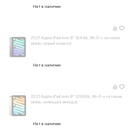
iPad 512 Gb
Нет в наличии
iPad 256 Gb
iPad 128 Gb
Аксессуары для iPad
Чехлы для iPad
Защитные стекла для iPad
2021 Apple iPad mini 8″ (64Gb, Wi-Fi + сотовая
Беспроводные зарядные устройства
связь, серый космос)
Сетевые зарядные устройства
Кабели
Внешние аккумуляторы
Нет в наличии
Клавиатуры для iPad
Стилусы
3D Стикеры
Баннер ПВЗ
Баннер гарантия
2021 Apple iPad mini 8″ (256Gb, Wi-Fi + сотовая
Баннер доставка
связь, сияющая звезда)
Mac
MacBook Pro
MacBook Pro M5 Max
MacBook Pro M5 Pro
Нет в наличии
MacBook Pro M5