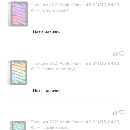
Планшет 2021 Apple iPad mini 8.3″ (A15, 64GB,
iPhone 15 Pro Max
Wi-Fi, фиолетовый)
iPhone 15 Pro
iPhone 15 Plus
iPhone 15
iPhone 14
Нет в наличии
iPhone 14 Plus
iPhone 14
Объем памяти
iPhone 2048 Gb
Планшет 2021 Apple iPad mini 8.3″ (A15, 64GB,
iPhone 1024 Gb
Wi-Fi, сияющая звезда)
iPhone 512 Gb
iPhone 256 Gb
iPhone 128 Gb
Аксессуары для iPhone
Нет в наличии
AirPods
Чехлы для iPhone
Защитные стекла для iPhone
Держатели для смартфонов
Беспроводные зарядные устройства
Планшет 2021 Apple iPad mini 8.3″ (A15, 64GB,
Сетевые зарядные устройства
Wi-Fi, серый космос)