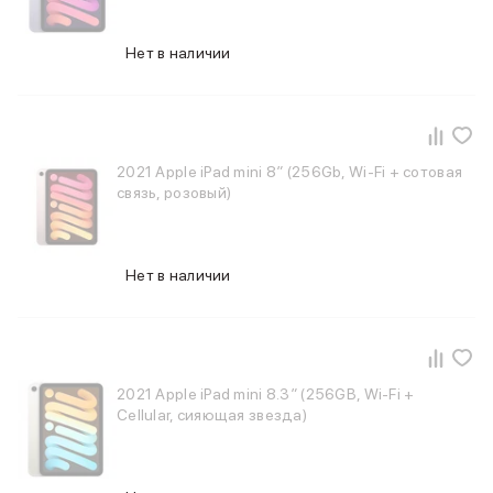
Питание и кабели
Зарядные устройства
Нет в наличии
Внешние аккумуляторы
Адаптеры
Кабели
Мультимедиа
Акустические системы
2021 Apple iPad mini 8″ (256Gb, Wi-Fi + сотовая
Наушники
связь, розовый)
Защита устройства
Защитные стекла
Ремешки для часов
Нет в наличии
Сумки и рюкзаки
Поисковые трекеры
Чехлы
Наклейки
Ремешки для iPhone
2021 Apple iPad mini 8.3″ (256GB, Wi-Fi +
Аксессуары для гаджетов
Cellular, сияющая звезда)
Пульты ДУ
Аксессуары для игровых приставок
Держатели и подставки