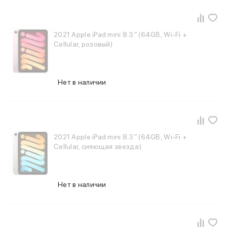
Смартфоны Motorola
Смартфоны HONOR
Смартфоны Infinix
Смартфоны Google
2021 Apple iPad mini 8.3″ (64GB, Wi-Fi +
Cellular, розовый)
Мультимедиа
Наушники
Проводные наушники
Беспроводные наушники
Нет в наличии
Гарнитуры
Наушники с шумоподавлением
Накладные наушники
Акустические системы
Мониторы
2021 Apple iPad mini 8.3″ (64GB, Wi-Fi +
ТВ-приставки
Cellular, сияющая звезда)
Микрофоны
Баннер ПВЗ
Баннер гарантия
Нет в наличии
Баннер доставка
Популярные бренды
Apple
Marshall