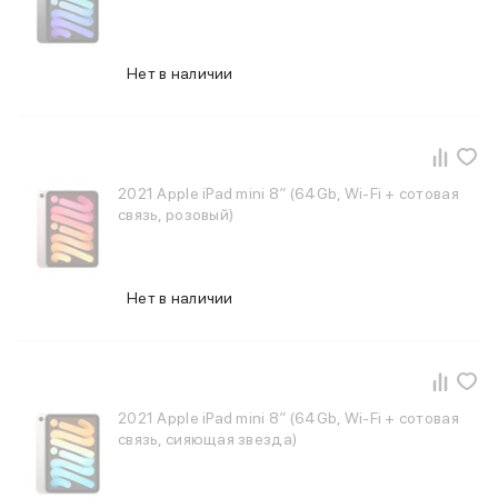
Внешние аккумуляторы
Кабели Lightning
USB-C кабели
Нет в наличии
3D Стикеры
Ремешки для смартфонов
Кардхолдеры MagSafe
iPad
iPad Pro
2021 Apple iPad mini 8″ (64Gb, Wi-Fi + сотовая
iPad Pro 13″
связь, розовый)
iPad Pro 11″
iPad Air
iPad Air 13″
Нет в наличии
iPad Air 11″
iPad Air 10.9″
iPad
iPad 11″
iPad mini
2021 Apple iPad mini 8″ (64Gb, Wi-Fi + сотовая
Объем памяти iPad
связь, сияющая звезда)
iPad 2048 Gb
iPad 1024 Gb