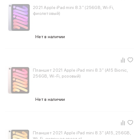
Samsung
2021 Apple iPad mini 8.3″ (256GB, Wi-Fi,
Sony
фиолетовый)
JBL
CMF
Anker
Нет в наличии
Техника для дома
Баннер ПВЗ
Умный дом
Пылесосы
Популярные бренды
Планшет 2021 Apple iPad mini 8.3″ (A15 Bionic,
Dyson
256GB, Wi-Fi, розовый)
Баннер сплит
Инструменты
Баннер гарантия
Нет в наличии
Уход за одеждой
Баннер доставка
Красота и здоровье
Укладка волос
Стайлеры
Планшет 2021 Apple iPad mini 8.3″ (A15, 256GB,
Выпрямители
Wi-Fi, сияющая звезда)