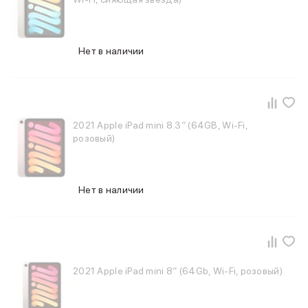
Фены
Смарт-часы и фитнес-браслеты
Уход за полостью рта
Умные очки
Нет в наличии
Забота о здоровье
Популярные бренды
Dyson
Huawei
2021 Apple iPad mini 8.3″ (64GB, Wi-Fi,
Ray-Ban
розовый)
Баннер сплит
Баннер гарантия
Баннер ПВЗ
Баннер доставка
Нет в наличии
2021 Apple iPad mini 8″ (64Gb, Wi-Fi, розовый)