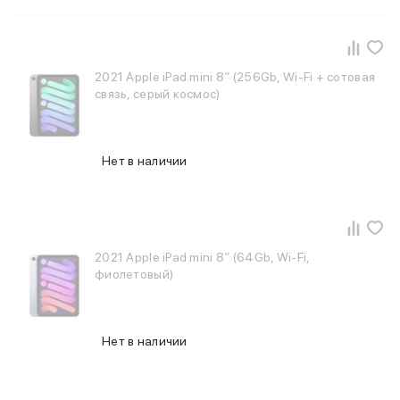
MacBook Pro M4 Max
MacBook Neo
MacBook Air
MacBook Air M5
2021 Apple iPad mini 8″ (256Gb, Wi-Fi + сотовая
связь, серый космос)
MacBook Air M4
MacBook Air M3
iMac
Mac mini
Нет в наличии
Аксессуары для Mac
Чехлы для MacBook
Сумки и рюкзаки
Мыши
Клавиатуры
2021 Apple iPad mini 8″ (64Gb, Wi-Fi,
Кабели
фиолетовый)
Внешние накопители
Мультипортовые адаптеры
Карты памяти и флэш-накопители
Нет в наличии
3D Стикеры
Баннер ПВЗ
Баннер гарантия