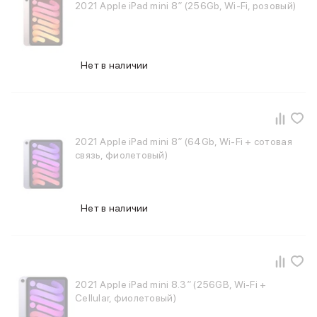
Apple Watch Series 11
2021 Apple iPad mini 8″ (256Gb, Wi-Fi, розовый)
Apple Watch Ultra 3
Apple Watch Ultra 2 (2024)
Apple Watch SE 3
Apple Watch SE (2024)
Нет в наличии
Аксессуары для Watch
Защитные стекла для Watch
Ремешки для Watch
Кабели Lightning
2021 Apple iPad mini 8″ (64Gb, Wi-Fi + сотовая
Зарядные устройства с MagSafe
связь, фиолетовый)
Баннер ПВЗ
Баннер гарантия
Баннер доставка
Аксессуары
Нет в наличии
Периферия
Накопители
Стилусы
Карты памяти и флэш-накопители
Клавиатуры
2021 Apple iPad mini 8.3″ (256GB, Wi-Fi +
Мыши и коврики для мышей
Cellular, фиолетовый)
Wi-Fi роутеры и маршрутизаторы