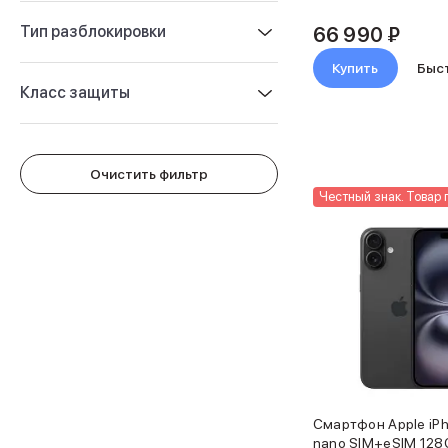
Защитные стекла для iPhone
Держатели для смартфонов
Тип разблокировки
66 990 ₽
Беспроводные зарядные устройства
Купить
Быс
Сетевые зарядные устройства
Класс защиты
Внешние аккумуляторы
Кабели Lightning
USB-C кабели
3D Стикеры
Очистить фильтр
Ремешки для смартфонов
Честный знак. Товар 
Кардхолдеры MagSafe
iPad
iPad Pro
iPad Pro 13″
iPad Pro 11″
iPad Air
iPad Air 13″
iPad Air 11″
iPad Air 10.9″
iPad
iPad 11″
Смартфон Apple iPh
nano SIM+eSIM 128
iPad mini