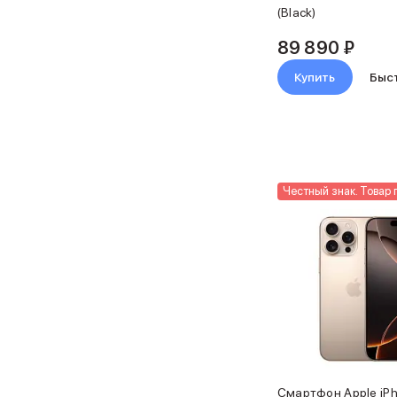
(Black)
Объем памяти iPad
iPad 2048 Gb
89 890 ₽
iPad 1024 Gb
iPad 512 Gb
Купить
Быс
iPad 256 Gb
iPad 128 Gb
Аксессуары для iPad
Чехлы для iPad
Защитные стекла для iPad
Беспроводные зарядные устройства
Честный знак. Товар 
Сетевые зарядные устройства
Кабели
Внешние аккумуляторы
Клавиатуры для iPad
Стилусы
3D Стикеры
Баннер ПВЗ
Баннер гарантия
Баннер доставка
Mac
Смартфон Apple iPh