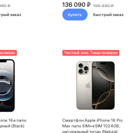
136 090 ₽
990 ₽
156 490 ₽
трый заказ
Купить
Быстрый заказ
проверен
Честный знак. Товар проверен
one 16e nano
Смартфон Apple iPhone 16 Pro
рный (Black)
Max nano SIM+eSIM 1024GB,
натуральный титан (Natural