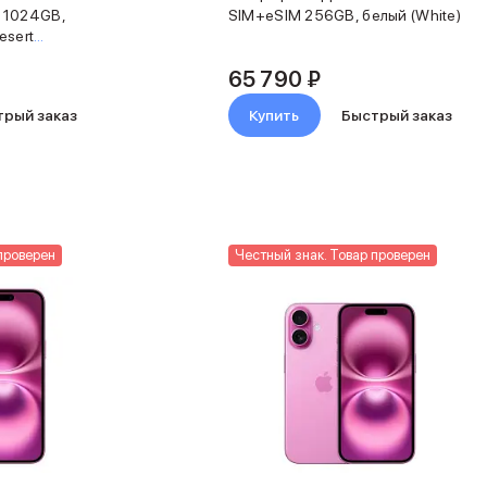
 1024GB,
SIM+eSIM 256GB, белый (White)
esert
65 790 ₽
трый заказ
Купить
Быстрый заказ
проверен
Честный знак. Товар проверен