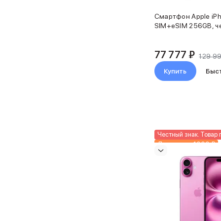
Баннер гарантия
Смартфон Apple iPh
Баннер доставка
SIM+eSIM 256GB, че
Watch
Apple Watch Series 11
Apple Watch Ultra 3
77 777 ₽
129 9
Apple Watch Ultra 2 (2024)
Купить
Быс
Apple Watch SE 3
Apple Watch SE (2024)
Аксессуары для Watch
Защитные стекла для Watch
Ремешки для Watch
Кабели Lightning
Честный знак. Товар 
Зарядные устройства с MagSafe
Доп. скидка 1000 ₽
Баннер ПВЗ
Баннер гарантия
Баннер доставка
Аксессуары
Периферия
Накопители
Стилусы