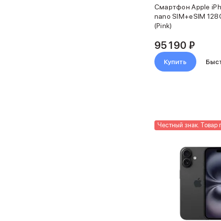
Карты памяти и флэш-накопители
Смартфон Apple iPh
3D Стикеры
nano SIM+eSIM 128
Баннер ПВЗ
(Pink)
Баннер гарантия
95 190 ₽
Баннер доставка
AirPods
Купить
Быс
AirPods Pro 3
AirPods 4
AirPods Max
AirPods Max 2
EarPods
Аксессуары для AirPods
Честный знак. Товар 
Наклейки
Кабели
Чехлы для AirPods4/4 ANC
Чехлы для AirPods Pro
Чехлы для AirPods Pro 2
Чехлы для AirPods Pro 3
Беспроводные зарядные устройства
Баннер пвз
Баннер сплит