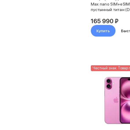
MacBook Pro
Max nano SIM+eSIM
MacBook Pro M5 Max
пустынный титан (D
Titanium)
MacBook Pro M5 Pro
165 990 ₽
MacBook Pro M5
MacBook Pro M4 Max
Купить
Быс
MacBook Neo
MacBook Air
MacBook Air M5
MacBook Air M4
MacBook Air M3
iMac
Честный знак. Товар 
Mac mini
Аксессуары для Mac
Чехлы для MacBook
Сумки и рюкзаки
Мыши
Клавиатуры
Кабели
Внешние накопители
Мультипортовые адаптеры