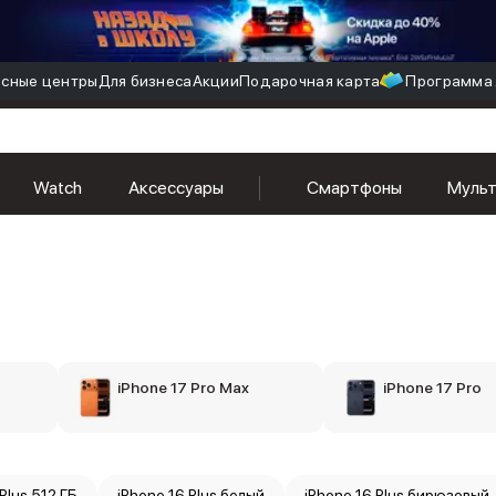
сные центры
Для бизнеса
Акции
Подарочная карта
Программа 
Watch
Аксессуары
Смартфоны
Муль
iPhone 17 Pro Max
iPhone 17 Pro
Plus 512 ГБ
iPhone 16 Plus белый
iPhone 16 Plus бирюзовый