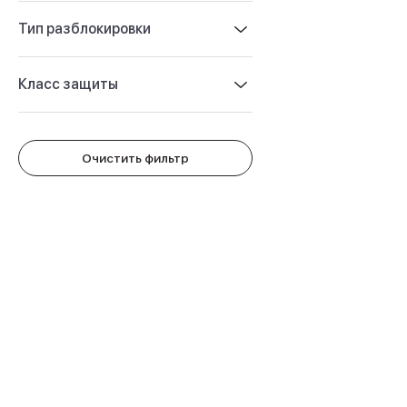
Защитные стекла для iPhone
Держатели для смартфонов
Тип разблокировки
Беспроводные зарядные устройства
Сетевые зарядные устройства
Класс защиты
Внешние аккумуляторы
Кабели Lightning
USB-C кабели
3D Стикеры
Очистить фильтр
Ремешки для смартфонов
Кардхолдеры MagSafe
iPad
iPad Pro
iPad Pro 13″
iPad Pro 11″
iPad Air
iPad Air 13″
iPad Air 11″
iPad Air 10.9″
iPad
iPad 11″
iPad mini