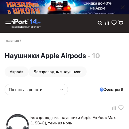
Каталог
Главная
/
Dyson
Фены
Наушники Apple Airpods
- 10
Выпрямители
Стайлеры
Пылесосы
Airpods
Беспроводные наушники
Баннер пвз
сплит
Баннер гарантия
По популярности
Фильтры
5
Баннер доставка
iPhone 17
iPhone 17
iPhone 17e
Беспроводные наушники Apple AirPods Max
iPhone 17 Pro
(USB-C), темная ночь
iPhone 17 Pro Max