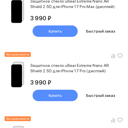
Защитное стекло uBear Extreme Nano AR
Фены
Shield 2.5D для iPhone 17 Pro Max (дисплей)
Смарт-часы и фитнес-браслеты
Уход за полостью рта
3 990 ₽
Умные очки
Забота о здоровье
Купить
Быстрый заказ
Популярные бренды
Dyson
Huawei
Ray-Ban
Выгоднее вместе
Баннер сплит
Баннер гарантия
Защитное стекло uBear Extreme Nano AR
Shield 2.5D для iPhone 17 Pro (дисплей)
Баннер ПВЗ
Баннер доставка
3 990 ₽
Купить
Быстрый заказ
Выгоднее вместе