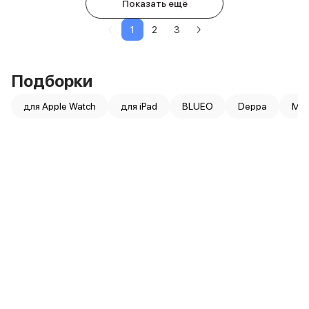
Показать ещё
1
2
3
Подборки
для Apple Watch
для iPad
BLUEO
Deppa
Moc