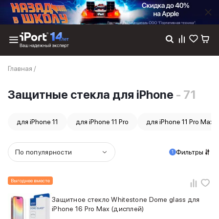
Каталог
Главная
/
Dyson
Фены
Защитные стекла для iPhone
- 71
Выпрямители
Стайлеры
Пылесосы
для iPhone 11
для iPhone 11 Pro
для iPhone 11 Pro Max
Баннер пвз
сплит
Баннер гарантия
По популярности
Фильтры
1
Баннер доставка
iPhone 17
iPhone 17
Выгоднее вместе
iPhone 17e
Защитное стекло Whitestone Dome glass для
iPhone 17 Pro
iPhone 16 Pro Max (дисплей)
iPhone 17 Pro Max