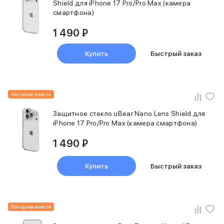
Shield для iPhone 17 Pro/Pro Max (камера
Samsung
смартфона)
Sony
JBL
1 490 ₽
CMF
Anker
Купить
Быстрый заказ
Техника для дома
Баннер ПВЗ
Умный дом
Выгоднее вместе
Пылесосы
Популярные бренды
Защитное стекло uBear Nano Lens Shield для
Dyson
iPhone 17 Pro/Pro Max (камера смартфона)
Баннер сплит
Инструменты
1 490 ₽
Баннер гарантия
Уход за одеждой
Купить
Быстрый заказ
Баннер доставка
Красота и здоровье
Укладка волос
Стайлеры
Выгоднее вместе
Выпрямители