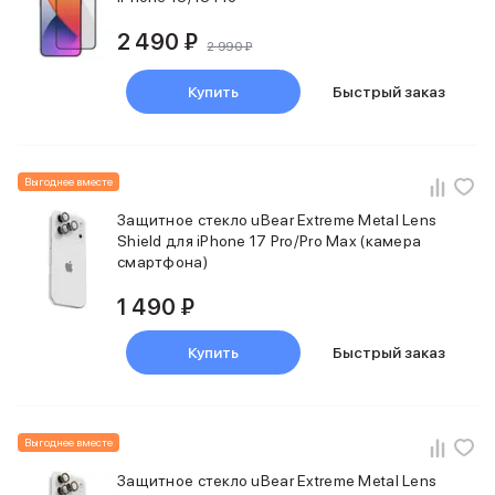
Смартфоны Motorola
Смартфоны HONOR
2 490 ₽
2 990 ₽
Смартфоны Infinix
Смартфоны Google
Купить
Быстрый заказ
Мультимедиа
Наушники
Проводные наушники
Беспроводные наушники
Выгоднее вместе
Гарнитуры
Наушники с шумоподавлением
Защитное стекло uBear Extreme Metal Lens
Shield для iPhone 17 Pro/Pro Max (камера
Накладные наушники
смартфона)
Акустические системы
Мониторы
1 490 ₽
ТВ-приставки
Микрофоны
Купить
Быстрый заказ
Баннер ПВЗ
Баннер гарантия
Баннер доставка
Популярные бренды
Выгоднее вместе
Apple
Защитное стекло uBear Extreme Metal Lens
Marshall