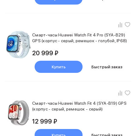
Внешние аккумуляторы
Кабели Lightning
USB-C кабели
3D Стикеры
Ремешки для смартфонов
Смарт-часы Huawei Watch Fit 4 Pro (SYA-B29)
Кардхолдеры MagSafe
GPS (корпус - серый, ремешок - голубой, IP68)
iPad
iPad Pro
20 999 ₽
iPad Pro 13″
iPad Pro 11″
Купить
Быстрый заказ
iPad Air
iPad Air 13″
iPad Air 11″
iPad Air 10.9″
iPad
Смарт-часы Huawei Watch Fit 4 (SYA-B19) GPS
iPad 11″
(корпус - серый, ремешок - серый)
iPad mini
Объем памяти iPad
12 999 ₽
iPad 2048 Gb
iPad 1024 Gb
Купить
Быстрый заказ