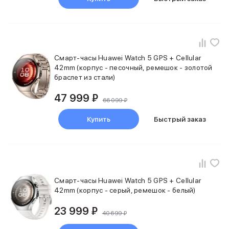
iPad 512 Gb
iPad 256 Gb
iPad 128 Gb
Аксессуары для iPad
Чехлы для iPad
Смарт-часы Huawei Watch 5 GPS + Cellular
Защитные стекла для iPad
42mm (корпус - песочный, ремешок - золотой
Беспроводные зарядные устройства
браслет из стали)
Сетевые зарядные устройства
Кабели
47 999 ₽
66 099 ₽
Внешние аккумуляторы
Клавиатуры для iPad
Купить
Быстрый заказ
Стилусы
3D Стикеры
Баннер ПВЗ
Баннер гарантия
Баннер доставка
Смарт-часы Huawei Watch 5 GPS + Cellular
Mac
42mm (корпус - серый, ремешок - белый)
MacBook Pro
MacBook Pro M5 Max
23 999 ₽
40 699 ₽
MacBook Pro M5 Pro
MacBook Pro M5