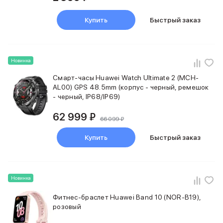
Держатели для смартфонов
Баннер ПВЗ
Купить
Быстрый заказ
Смартфоны
Смартфоны Huawei
Складные смартфоны
Смартфоны Samsung
Новинка
Аксессуары для смартфонов
Смарт-часы Huawei Watch Ultimate 2 (MCH-
USB-C кабели
AL00) GPS 48.5mm (корпус - черный, ремешок
Внешние аккумуляторы
- черный, IP68/IP69)
Автомобильные зарядные устройства
Сетевые зарядные устройства
62 999 ₽
66 099 ₽
3D Стикеры
бренды
Купить
Быстрый заказ
Huawei
Samsung
Google
Новинка
Баннер ПВЗ
Баннер гарантия
Фитнес-браслет Huawei Band 10 (NOR-B19),
Баннер доставка
розовый
Смартфоны Tecno