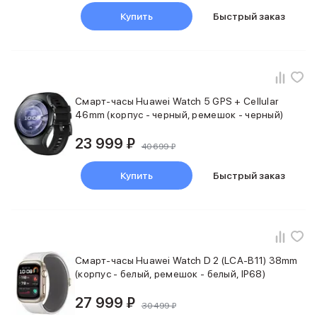
Баннер доставка
Купить
Быстрый заказ
AirPods
AirPods Pro 3
AirPods 4
AirPods Max
AirPods Max 2
EarPods
Смарт-часы Huawei Watch 5 GPS + Cellular
46mm (корпус - черный, ремешок - черный)
Аксессуары для AirPods
Наклейки
23 999 ₽
Кабели
40 699 ₽
Чехлы для AirPods4/4 ANC
Купить
Быстрый заказ
Чехлы для AirPods Pro
Чехлы для AirPods Pro 2
Чехлы для AirPods Pro 3
Беспроводные зарядные устройства
Баннер пвз
Баннер сплит
Смарт-часы Huawei Watch D 2 (LCA-B11) 38mm
Баннер гарантия
(корпус - белый, ремешок - белый, IP68)
Баннер доставка
27 999 ₽
Watch
30 499 ₽