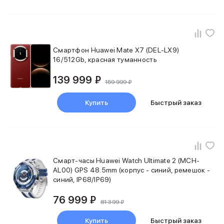
Баннер пвз
сплит
Баннер гарантия
Баннер доставка
iPhone
Смартфон Huawei Mate X7 (DEL-LX9)
Баннер ПВЗ
16/512Gb, красная туманность
Баннер гарантия
139 999 ₽
Баннер доставка
159 999 ₽
iPhone Air
iPhone 17
Купить
Быстрый заказ
iPhone 17 Pro Max
iPhone 17 Pro
iPhone 17
iPhone 17e
iPhone 16
Смарт-часы Huawei Watch Ultimate 2 (MCH-
iPhone 16 Pro Max
AL00) GPS 48.5mm (корпус - синий, ремешок -
iPhone 16 Pro
синий, IP68/IP69)
iPhone 16 Plus
76 999 ₽
iPhone 16
81 399 ₽
iPhone 16e
Купить
Быстрый заказ
iPhone 15