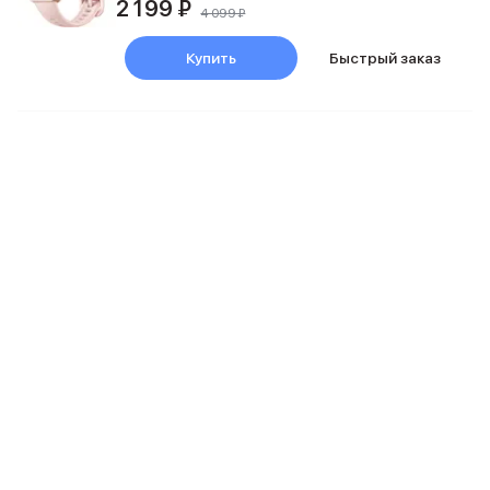
Смартфоны Motorola
2 199 ₽
4 099 ₽
Смартфоны HONOR
Смартфоны Infinix
Купить
Быстрый заказ
Смартфоны Google
Мультимедиа
Наушники
Проводные наушники
Беспроводные наушники
Гарнитуры
Наушники с шумоподавлением
Накладные наушники
Акустические системы
Мониторы
ТВ-приставки
Микрофоны
Баннер ПВЗ
Баннер гарантия
Баннер доставка
Популярные бренды
Apple
Marshall