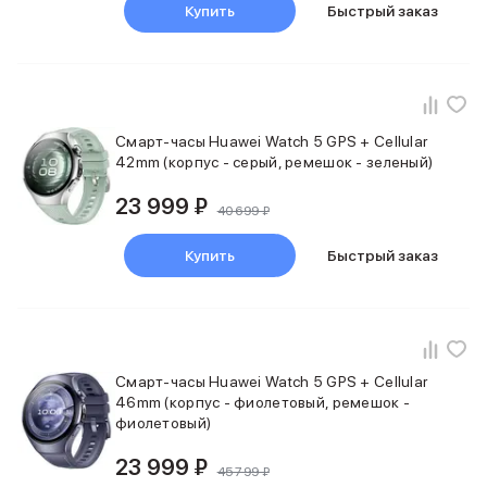
Купить
Быстрый заказ
MacBook Pro M4 Max
MacBook Neo
MacBook Air
MacBook Air M5
MacBook Air M4
MacBook Air M3
Смарт-часы Huawei Watch 5 GPS + Cellular
42mm (корпус - серый, ремешок - зеленый)
iMac
Mac mini
23 999 ₽
Аксессуары для Mac
40 699 ₽
Чехлы для MacBook
Купить
Быстрый заказ
Сумки и рюкзаки
Мыши
Клавиатуры
Кабели
Внешние накопители
Мультипортовые адаптеры
Смарт-часы Huawei Watch 5 GPS + Cellular
46mm (корпус - фиолетовый, ремешок -
Карты памяти и флэш-накопители
фиолетовый)
3D Стикеры
Баннер ПВЗ
23 999 ₽
45 799 ₽
Баннер гарантия