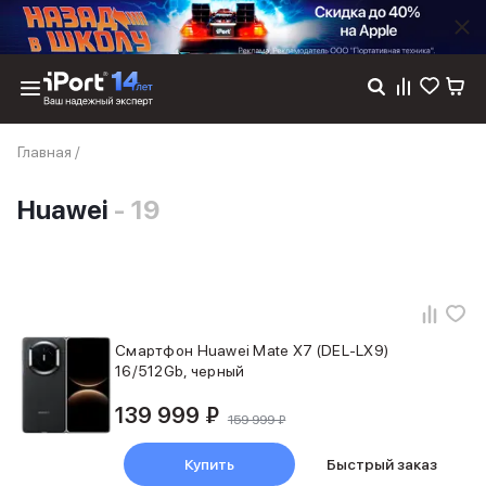
Каталог
Главная
/
Dyson
Фены
Huawei
- 19
Выпрямители
Стайлеры
Пылесосы
Баннер пвз
сплит
Баннер гарантия
Баннер доставка
Смартфон Huawei Mate X7 (DEL-LX9)
16/512Gb, черный
iPhone 17
iPhone 17
139 999 ₽
iPhone 17e
159 999 ₽
iPhone 17 Pro
Купить
Быстрый заказ
iPhone 17 Pro Max