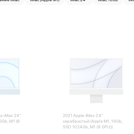
e iMac 24″
2021 Apple iMac 24″
6Gb, M1 (8
серебристый (Apple M1, 16Gb,
SSD 1024Gb, M1 (8 GPU))