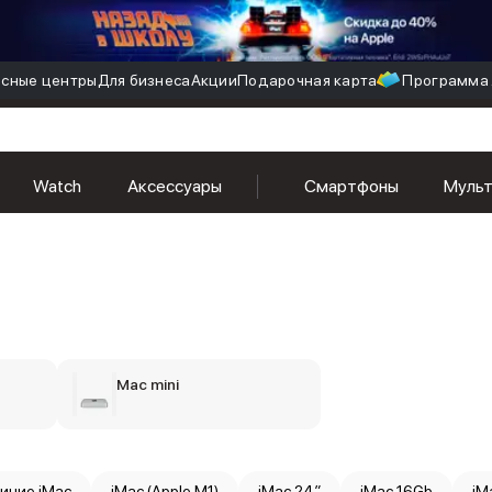
сные центры
Для бизнеса
Акции
Подарочная карта
Программа 
Watch
Аксессуары
Смартфоны
Муль
Mac mini
синие iMac
iMac (Apple M1)
iMac 24″
iMac 16Gb
iM