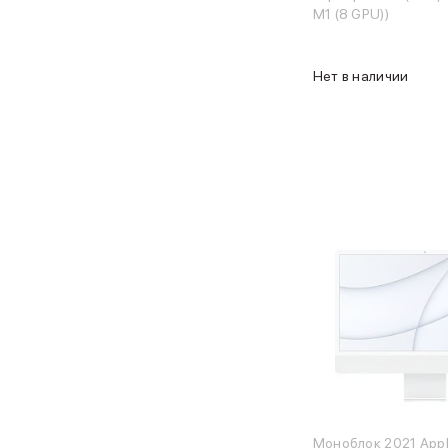
M1 (8 GPU))
2024
2021
Объем памяти iPad
Нет в наличии
iPad 2048 Gb
iPad 1024 Gb
iPad 512 Gb
iPad 256 Gb
iPad 128 Gb
iPad 64 Gb
Аксессуары для iPad
Чехлы для iPad
Защитные стекла для iPad
Беспроводные зарядные устройства
Сетевые зарядные устройства
Кабели
Внешние аккумуляторы
Клавиатуры для iPad
Стилусы
3D Стикеры
Баннер ПВЗ
Моноблок 2021 Appl