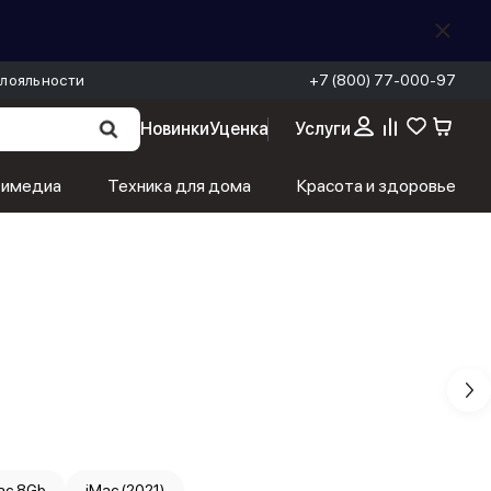
лояльности
+7 (800) 77-000-97
Новинки
Уценка
Услуги
тимедиа
Техника для дома
Красота и здоровье
ac 8Gb
iMac (2021)