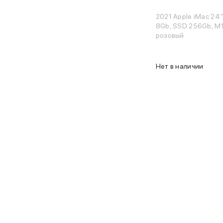
Чехлы для AirPods Pro 3
2021 Apple iMac 24″
Беспроводные зарядные устройства
8Gb, SSD 256Gb, M1 
Баннер пвз
розовый
Баннер сплит
Баннер гарантия
Баннер доставка
Нет в наличии
Watch
Apple Watch Series 11
Apple Watch Ultra 3
Apple Watch Ultra 2 (2024)
Apple Watch SE 3
Apple Watch SE (2024)
Аксессуары для Watch
Защитные стекла для Watch
Ремешки для Watch
Кабели Lightning
Зарядные устройства с MagSafe
Баннер ПВЗ
Баннер гарантия
Баннер доставка