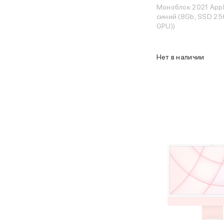
Клавиатуры
Моноблок 2021 Appl
Кабели
синий (8Gb, SSD 25
Внешние накопители
GPU))
Мультипортовые адаптеры
Карты памяти и флэш-накопители
3D Стикеры
Нет в наличии
Баннер ПВЗ
Баннер гарантия
Баннер доставка
AirPods
AirPods Pro 3
AirPods 4
AirPods Max
AirPods Max 2
EarPods
Аксессуары для AirPods
Наклейки
Кабели
Чехлы для AirPods4/4 ANC
Чехлы для AirPods Pro
Чехлы для AirPods Pro 2