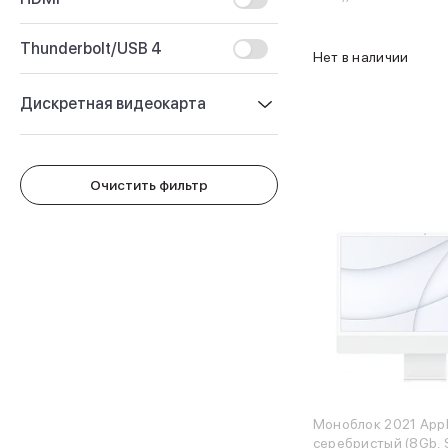
Защитные стекла для iPhone
Держатели для смартфонов
Thunderbolt/USB 4
Беспроводные зарядные устройства
Нет в наличии
Сетевые зарядные устройства
Внешние аккумуляторы
Дискретная видеокарта
Кабели Lightning
USB-C кабели
Найти
3D Стикеры
Ремешки для смартфонов
Очистить фильтр
Кардхолдеры MagSafe
iPad
iPad Pro
iPad Pro 13″
iPad Pro 11″
iPad Air
iPad Air 13″
iPad Air 11″
iPad Air 10.9″
iPad
iPad 11″
Моноблок 2021 Appl
серебристый (8Gb,
iPad mini