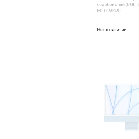
Баннер гарантия
серебристый (8Gb,
Баннер доставка
M1 (7 GPU))
Mac
MacBook Pro
Нет в наличии
MacBook Pro M5 Max
MacBook Pro M5 Pro
MacBook Pro M5
MacBook Pro M4 Max
MacBook Neo
MacBook Air
MacBook Air M5
MacBook Air M4
MacBook Air M3
MacBook Air M2
iMac
Mac mini
Аксессуары для Mac
Чехлы для MacBook
Сумки и рюкзаки
Мыши