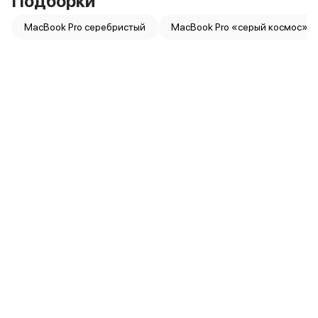
Подборки
Внешние аккумуляторы
Кабели Lightning
MacBook Pro серебристый
MacBook Pro «серый космос»
USB-C кабели
3D Стикеры
Ремешки для смартфонов
Кардхолдеры MagSafe
iPad
iPad Pro
iPad Pro 13″
iPad Pro 11″
iPad Air
iPad Air 13″
iPad Air 11″
iPad Air 10.9″
iPad
iPad 11″
iPad mini
Объем памяти iPad
iPad 2048 Gb
iPad 1024 Gb