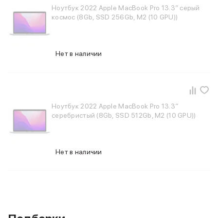
Ноутбук 2022 Apple MacBook Pro 13.3″ серый
iPhone 15 Pro Max
космос (8Gb, SSD 256Gb, M2 (10 GPU))
iPhone 15 Pro
iPhone 15 Plus
iPhone 15
iPhone 14
Нет в наличии
iPhone 14 Plus
iPhone 14
Объем памяти
iPhone 2048 Gb
Ноутбук 2022 Apple MacBook Pro 13.3″
iPhone 1024 Gb
серебристый (8Gb, SSD 512Gb, M2 (10 GPU))
iPhone 512 Gb
iPhone 256 Gb
iPhone 128 Gb
Аксессуары для iPhone
Нет в наличии
AirPods
Чехлы для iPhone
Защитные стекла для iPhone
Держатели для смартфонов
Беспроводные зарядные устройства
Сетевые зарядные устройства